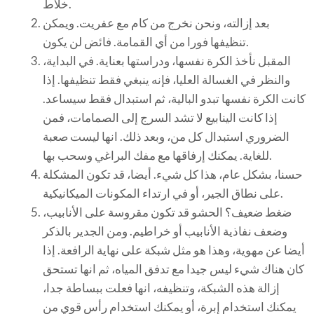
خلاط.
بعد إزالته، ونحن نخرج من كام مع عفريت. ويمكن
تنظيفها فورا من أي القمامة. فائض لن يكون.
المقبل نأخذ الكرة نفسها، ودراستها بعناية. في البداية،
والنظر في الغسالة العليا، فإنه ينبغي فقط تنظيفها. إذا
كانت الكرة نفسها تبدو البالية، ثم استبدال فقط سيساعد.
إذا كانت الينابيع لا تشد السرج إلى الصمامات، فمن
الضروري استبدال كل من، وبعد ذلك. انها ليست صعبة
للغاية. يمكنك إرفاقها مع مفك البراغي وسحب بها.
حسنا، بشكل عام، هذا كل شيء. أيضا، قد تكون المشكلة
على نطاق الجير، أو في ارتداء المكونات الميكانيكية.
ضغط ضعيف؟ الحشو قد تكون مقروسة على الأنابيب،
وضعف نفاذية الأنابيب أو خراطيم. ومن الجدير بالذكر
أيضا عن مهوية، وهذا هو مثل شبكة على نهاية الرافعة. إذا
كان هناك شيء ليس جيدا مع تدفق المياه، ثم انها تستحق
إزالة هذه الشبكة، وتنظيفه، انها فعلت ببساطة جدا،
يمكنك استخدام إبرة، أو يمكنك استخدام رأس قوي من