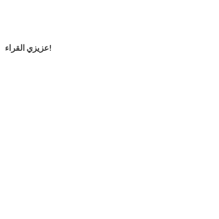
عزيزي القراء!