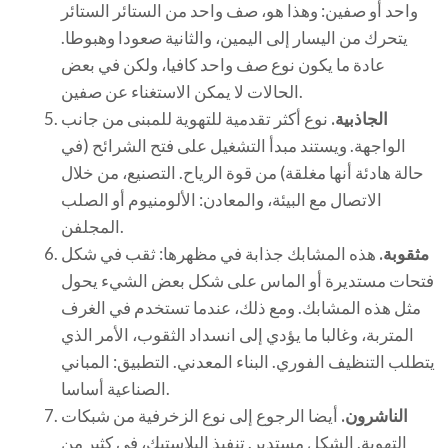
واحد أو صفين: وهذا هو، صف واحد من الستائر الستائر
يتحرك من اليسار إلى اليمين، والثانية صعودا وهبوطا.
عادة ما يكون نوع صف واحد كافيا، ولكن في بعض
الحالات لا يمكن الاستغناء عن صفين.
الجاذبية.
نوع أكثر تقدمية للتهوية للمبنى من جانب
الواجهة. ويستند مبدأ التشغيل على فتح الشرائح (في
حالة هادئة أنها مغلقة) من قوة الرياح. التصنيع، من خلال
الاتصال مع البيئة، والمعادن: الألومنيوم أو الصلب
المجلفن.
مثقوبة.
هذه المشابك جذابة في مظهرها: ثقب في شكل
فتحات مستديرة أو الماس على شكل بعض الشيء يحول
مثل هذه المشابك. ومع ذلك، عندما تستخدم في الغرف
المتربة، وغالبا ما يؤدي إلى انسداد الثقوب، الأمر الذي
يتطلب التنظيف الفوري. البناء المعدني. التطبيق: المباني
الصناعية أساسا.
الناشرون.
أيضا الرجوع إلى نوع الزخرفية من شبكات
التهوية. الشكل مستدير. تنفيذ البلاستيك، في كثير من