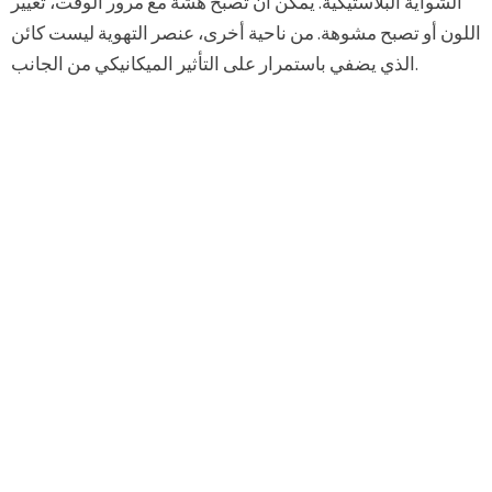
الشواية البلاستيكية. يمكن أن تصبح هشة مع مرور الوقت، تغيير
اللون أو تصبح مشوهة. من ناحية أخرى، عنصر التهوية ليست كائن
الذي يضفي باستمرار على التأثير الميكانيكي من الجانب.