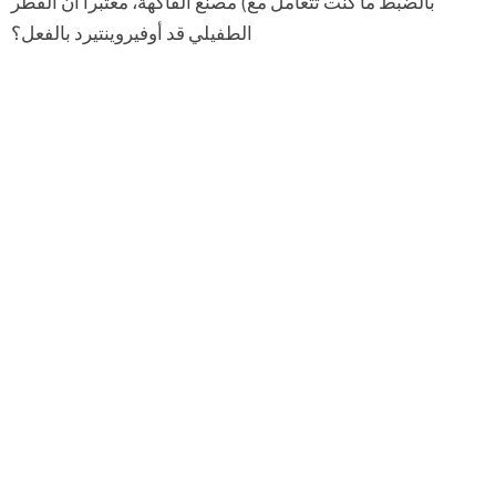
بالضبط ما كنت تتعامل مع) مصنع الفاكهة، معتبرا أن الفطر
الطفيلي قد أوفيروينتيرد بالفعل؟