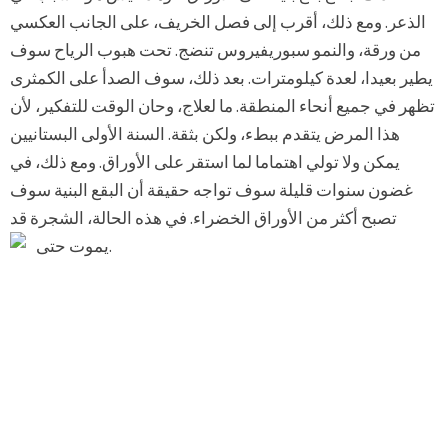
الذعر. ومع ذلك، أقرب إلى فصل الخريف، على الجانب العكسي
من ورقة، والنمو سبوريفيروس تنضج. تحت هبوب الرياح سوف
يطير بعيدا، لعدة كيلومترات. بعد ذلك، سوف الصدأ على الكمثرى
تظهر في جميع أنحاء المنطقة. ما لعلاج، وحان الوقت للتفكير، لأن
هذا المرض يتقدم ببطء، ولكن بثقة. السنة الأولى البستانيين
يمكن ولا تولي اهتماما لما استقر على الأوراق. ومع ذلك، في
غضون سنوات قليلة سوف تواجه حقيقة أن البقع البنية سوف
تصبح أكثر من الأوراق الخضراء. في هذه الحالة، الشجرة قد
يموت حتى.