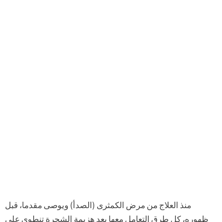
منذ العلاج من مرض الكمثرى (الصدأ) ويوصى مقدما، قبل
ظهوره، كل طرق التعامل معها بعد هزيمة الشجرة تنطوي على