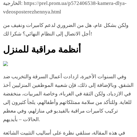
الخارجية: https://prel.prom.ua/p572406538-kamera-dlya-
vdeosposterezhennya.html
ولكن بشكل عام، هل من الضروري لدعم كاميرات ونفيف من
أجل الاتصال إلى النظام النهائي؟ شكرا لك!
أنظمة مراقبة للمنزل
وفي السنوات الأخيرة، ازدادت أعمال السرقة والتخريب ضد
الشقق. وبالإضافة إلى ذلك، فإن شعبية الموظفين المنزليين آخذ
في الازدياد، ولكن الثقة في الغرباء، وخاصة المربيات، منخفضة
للغاية. وللتأكد من سلامة ممتلكاتهم وأطفالهم، يلجأ كثيرون إلى
تركيب كاميرات مراقبة بالفيديو في منازلهم، وفي معظم
الحالات – بأيديهم.
في هذه المقالة، سنلقي نظرة على أساليب التثبيت الشائعة