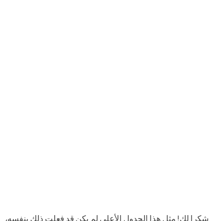
شكرا لك! مثل هذا الجدول الأعلى لم يكن قد فعلت ذلك بنفسه،