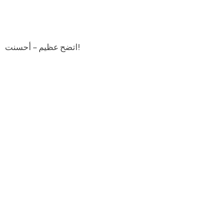
اتضح عظيم – أحسنت!