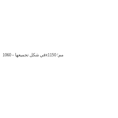
في شكل تجميعها – 1060х1150 مم؛