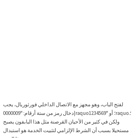
لفتح الباب، وهو مجهز مع الاتصال الداخلي فورثوريال، يجب
إدخال رمز من ستة أرقام: “0000009raquo؛ أو “1234569raquo؛.
ولكن في كثير من الأحيان القرصنة مثل هذا البابفون يصبح
مستحيلا بسبب أن الشرط الإلزامي لتثبيت الخدمة هو استبدال