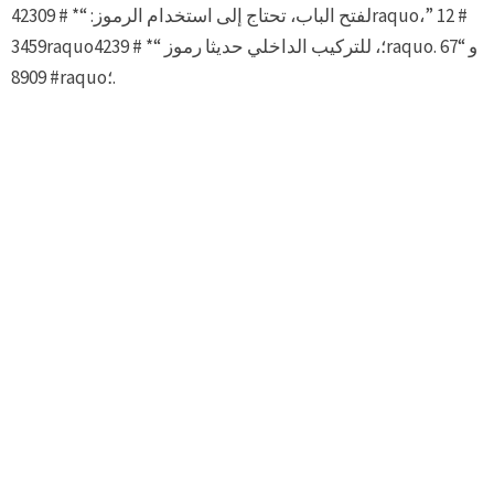
لفتح الباب، تحتاج إلى استخدام الرموز: “* # 42309raquo،” 12 #
3459raquo؛، للتركيب الداخلي حديثا رموز “* # 4239raquo. و “67
# 8909raquo؛.