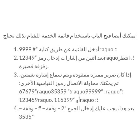
يمكنك أيضا فتح الباب باستخدام قائمة الخدمة. للقيام بذلك تحتاج:
أدخل القائمة عن طريق كتابة “# 9999raquo ؛؛
بعد اثنين من إشارات إدخال رمز “12349raquo؛، انتظر
زقزقة قصيرة.
إذا كان صرير مميزة مفقودة ويتم سماع إشارة نغمتين،
ثم يمكنك محاولة الاتصال رموز القياسية الأخرى:
“67679raquo؛” 35359raquo؛ “99999raquo؛”
123459raquo. أو “116399raquo ؛؛
بعد هذا، يجب عليك إدخال الجمع “2 – وقفة – # – وقفة –
3535”