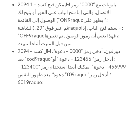
يمكن فتح كسد – 2094.1M بابونات مع “0000” رمز
الاتصال، والتي إما فتح الباب على الفور أو يتيح لك
الوصول إلى القائمة (“ON9raquo؛” يظهر على
الشاشة). ثم انقر فوق “29raquo؛ – سيتم فتح الباب. إذا
“OFF9raquo؛، فهذا يعني أن رموز الوصول تم تغييرها
من قبل المثبت أثناء التثبيت.
ل كسد – 2094M دورفون، أدخل رمز “0000 – دعوة”.
بعد “cod9raquo؛ أدخل رمز” 123456 – دعوة “أو”
456999 – دعوة “. يمكنك أيضا استخدام رمز “123400 –
دعوة”. بعد ظهور النقش “f09raquo؛ أدخل رمز”
6019raquo؛.