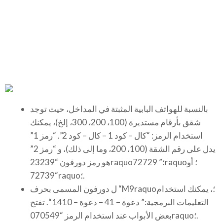
بالنسبة للهواتف البابية المثبتة في المداخل، حيث توجد
شقق بأرقام مستديرة (100، 200، 300، إلخ)، يمكنك
استخدام الرمز: “كال – كود 1 – كال – كود 2”. “رمز 1”
يدل على رقم الشقة (100، 200، وما إلى ذلك)، و “رمز 2”
هو رمز دورفون “23239raquo؛” 72729raquo؛ أو
“72739raquo؛.
ل دورفون المسمى بحرف “M9raquo؛، يمكنك استخدام
التعليمات البرمجية:” دعوة – ​​41 – دعوة – ​​1410 “. تفتح
بعض الأبواب عند استخدام الرمز “070549raquo؛.