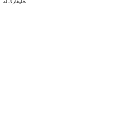
فليفارك له.