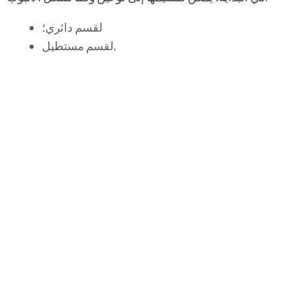
لقسم دائري؛
لقسم مستطيل.