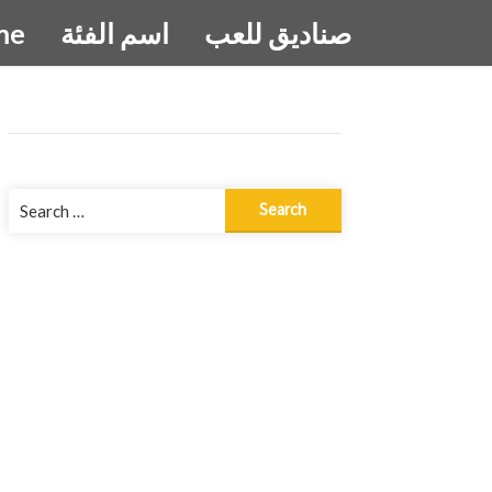
صناديق للعب
اسم الفئة
me
Search
for: