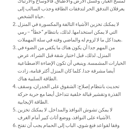
لمسح الغبار، وغسل الأرض والأطباق. فالأوساخ والارتباك
يعرقلان التدفق الحر لتدفقات الطاقة وجذب السالب إلى
حياة الشخص.
لا يمكنك تخزين الأشياء التالفة والمكسورة في المنزل
التي لا يمكن استخدامها. لذلك، بانتظام “خطأ” – رمي
بعيدا كل ما لا لزوم له والماضي وقته في سلة المهملات.
من المهم جدا أن يكون هناك ما يكفي من الضوء في
المنزل. لذلك، قبل اختيار شقة قبل الشراء، عرض
الخيارات المشمسة. وينبغي أن تكون الإضاءة الاصطناعية
أيضا مشرقة جدا. كلما كان المنزل أكثر قتامة، زادت
الطاقة السلبية هناك.
تحديث بانتظام إصلاح: الشقوق على الجدران، وسقف
القذرة وتقشير قبالة خلفية تتداخل أيضا مع حرية حركة
الطاقة الإيجابية.
لا يمكن تشوش النوافذ والمداخل. لا يمكنك تخزين
الأشياء على النوافذ، ووضع أثاث كبير أمام الغرف.
وفقا لقواعد فنغ شوي، الباب إلى الحمام يجب أن تفتح