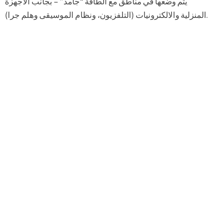
يتم وضعها في مناطق مع الطاقة “جامد” – بجانب الأجهزة
المنزلية والالكترونيات (التلفزيون، ونظام الموسيقى وهلم جرا).