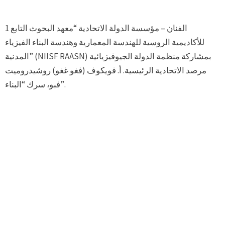
1 الفنان – مؤسسة الدولة الاتحادية “معهد البحوث التابع
للأكاديمية الروسية للهندسة المعمارية وهندسة البناء الفيزياء
المدنية” (NIISF RAASN) بمشاركة منظمة الدولة الجيوفيزيائية
مرصد الاتحادية الرئيسية. أ. فويكوف (فغو غغو) روشيدروميت
فبو، سرك “البناء”.