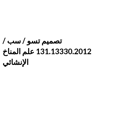
/ تصميم تسو / سب
131.13330.2012 علم المناخ
الإنشائي