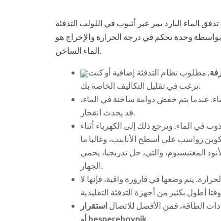
دفق الماء البارد يمر عبر أنبوب في اللولب التدفئة
ته بواسطة وحدة تحكم في درجة الحرارة والإخراج هو
الماء الساخن.
رفة
, مطلوب نظام التدفئة إضافية أو كنت
ترغب في تقليل التكاليف الخاصة بك.
ء. عندما يتم خفض دوامة ساخنة في الماء،
قد يحدث انفجار.
ب في الماء. ويرجع ذلك إلى الكهرباء أثناء
تكوين رواسب على أسطح الأنابيب، وغالبا ما
لأنود المغنيسيوم، والتي، حل تدريجيا، يحمي
الجهاز.
ارة. يتم وضعها في قارورة واقية، فإنها لا
ادات الطاقة، فمن الأفضل للاتصال
استقرار
.
أو bespereboynik