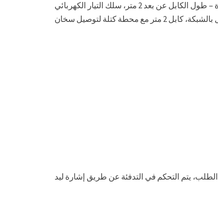
مع مقياس وإشارة ليد “التدفئة”. مستشعر درجة الحرارة – طول الكابل عن بعد 2 متر، سلك التيار الكهربائي