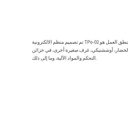
تم تصميم منظم الالكترونية ТРо-02 للصيانة دقيقة لدرجة حرارة الهواء في وجوه العملية. منطق العمل هو
 الخضار، أوششنيكي، غرف صغيرة أخرى، في خزائن
التحكم والمواد الآلية، وما إلى ذلك.