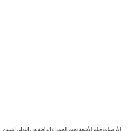
الأرضيات فيلم الأشعة تحت الحمراء الدافئة هي البولي ايثيلين