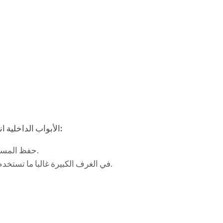
تلعب مثل هذا الدور:
الأبواب الداخلية ا
حفظ المساحة السكنية في المنازل الصغيرة أو الشقق.
في الغرف الكبيرة غالبا ما تستخدم كحل داخلي الأصلي ومجهزة بديكور خاص.