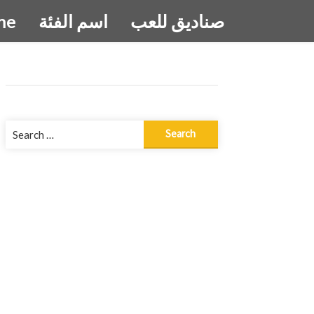
صناديق للعب
اسم الفئة
me
Search
for: