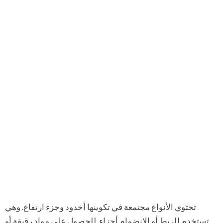
تحتوي الأنواع مجتمعة في تكوينها أخدود وجزء ارتفاع. وهي
تستخدم للربط أو الانضمام أجزاء. للحصول على مواد رقيقة أو