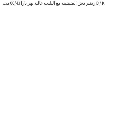
ريفير دش الضميمة مع البليت عالية نهر نارا 80/43 مت B / K