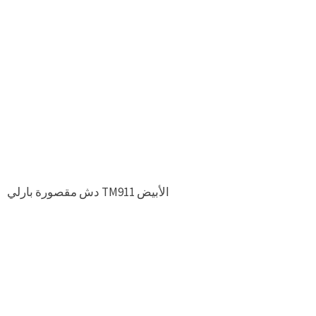
دش مقصورة بارلي TM911 الأبيض